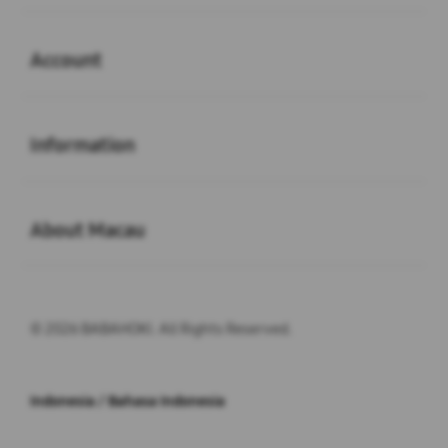
Buka
Account
Buka
Information
Buka
About Macau
© 2026 BABAHOKI. All Rights Reserved.
Indonesia / Bahasa Indonesia