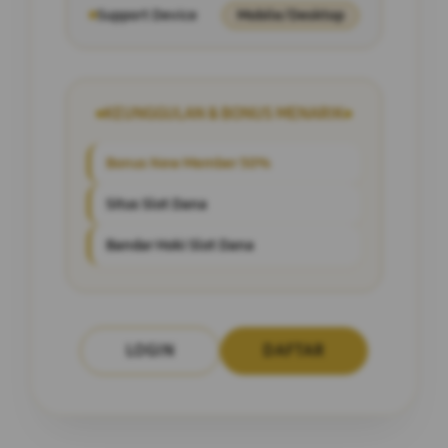
Support Device
Mobile/Desktop
KEUNGGULAN & BONUS MENARIK
Bonus New Member 50%
Situs Slot Dana
Bandar Hoki Slot Dana
LOGIN
DAFTAR